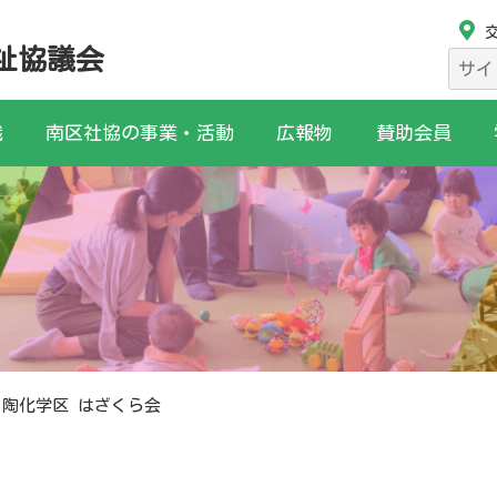
祉協議会
検
索:
織
南区社協の事業・活動
広報物
賛助会員
陶化学区 はざくら会