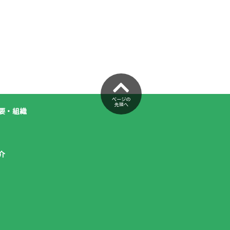
ページの
先頭へ
要・組織
介