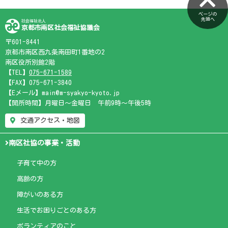
ページの
先頭へ
社会福祉法人
京都市南区社会福祉協議会
〒601-8441
京都市南区西九条南田町1番地の2
南区役所別館2階
【TEL】
075-671-1589
【FAX】075-671-3840
【Eメール】main@m-syakyo-kyoto.jp
【開所時間】月曜日～金曜日 午前9時～午後5時
交通アクセス・地図
南区社協の事業・活動
子育て中の方
高齢の方
障がいのある方
生活でお困りごとのある方
ボランティアのこと