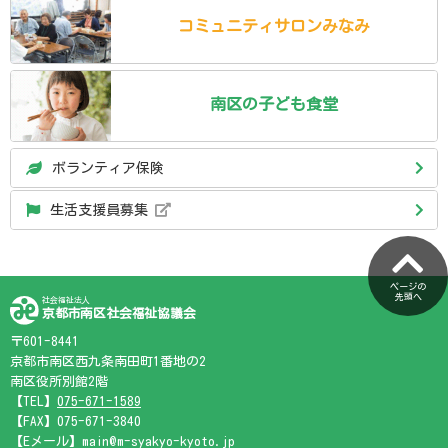
コミュニティ
サロン
みなみ
南区の
子ども食堂
ボランティア保険
生活支援員募集
ページの
先頭へ
社会福祉法人
京都市南区社会福祉協議会
〒601-8441
京都市南区西九条南田町1番地の2
南区役所別館2階
【TEL】
075-671-1589
【FAX】075-671-3840
【Eメール】main@m-syakyo-kyoto.jp