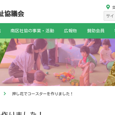
祉協議会
検
索:
織
南区社協の事業・活動
広報物
賛助会員
押し花でコースターを作りました！
を作りました！