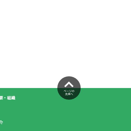
ページの
先頭へ
要・組織
介