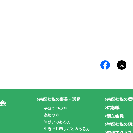
。
南区社協の事業・活動
南区社協の概
会
広報紙
子育て中の方
高齢の方
賛助会員
障がいのある方
学区社協の紹
生活でお困りごとのある方
交通アクセス