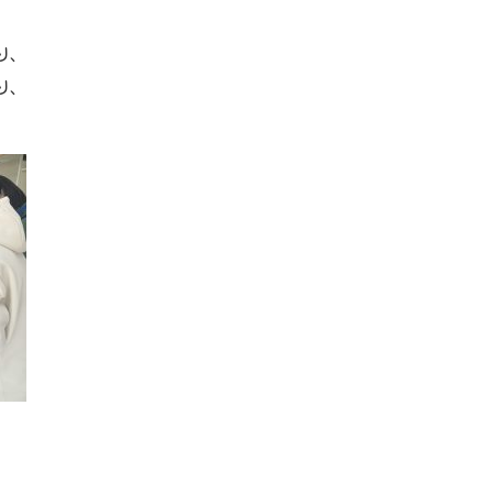
り、
り、