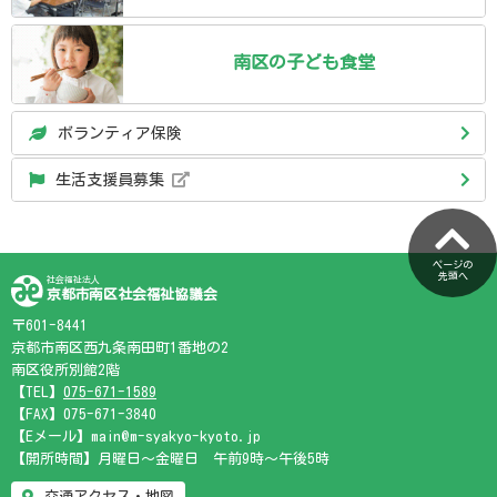
南区の
子ども食堂
ボランティア保険
生活支援員募集
ページの
先頭へ
社会福祉法人
京都市南区社会福祉協議会
〒601-8441
京都市南区西九条南田町1番地の2
南区役所別館2階
【TEL】
075-671-1589
【FAX】075-671-3840
【Eメール】main@m-syakyo-kyoto.jp
【開所時間】月曜日～金曜日 午前9時～午後5時
交通アクセス・地図