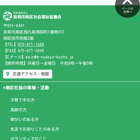
ページの
先頭へ
社会福祉法人
京都市南区社会福祉協議会
〒601-8441
京都市南区西九条南田町1番地の2
南区役所別館2階
【TEL】
075-671-1589
【FAX】075-671-3840
【Eメール】main@m-syakyo-kyoto.jp
【開所時間】月曜日～金曜日 午前9時～午後5時
交通アクセス・地図
南区社協の事業・活動
子育て中の方
高齢の方
障がいのある方
生活でお困りごとのある方
ボランティアのこと