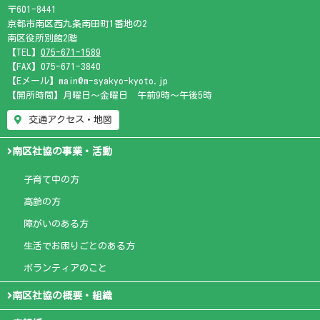
〒601-8441
京都市南区西九条南田町1番地の2
南区役所別館2階
【TEL】
075-671-1589
【FAX】075-671-3840
【Eメール】main@m-syakyo-kyoto.jp
【開所時間】月曜日～金曜日 午前9時～午後5時
交通アクセス・地図
南区社協の事業・活動
子育て中の方
高齢の方
障がいのある方
生活でお困りごとのある方
ボランティアのこと
南区社協の概要・組織