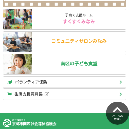
子育て支援ルーム
すくすくみなみ
コミュニティ
サロン
みなみ
南区の
子ども食堂
ボランティア保険
生活支援員募集
ページの
先頭へ
社会福祉法人
京都市南区社会福祉協議会