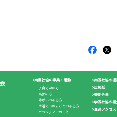
。
南区社協の事業・活動
南区社協の概
会
広報紙
子育て中の方
高齢の方
賛助会員
障がいのある方
学区社協の紹
生活でお困りごとのある方
交通アクセス
ボランティアのこと