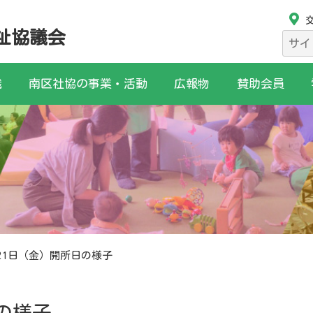
祉協議会
検
索:
織
南区社協の事業・活動
広報物
賛助会員
21日（金）開所日の様子
の様子