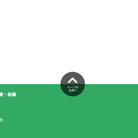
ページの
先頭へ
要・組織
介