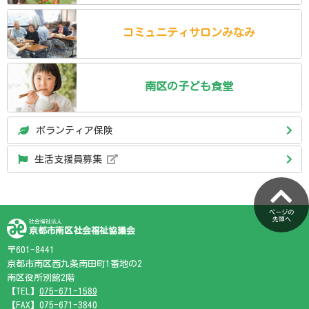
コミュニティ
サロン
みなみ
南区の
子ども食堂
ボランティア保険
生活支援員募集
ページの
先頭へ
社会福祉法人
京都市南区社会福祉協議会
〒601-8441
京都市南区西九条南田町1番地の2
南区役所別館2階
【TEL】
075-671-1589
【FAX】075-671-3840