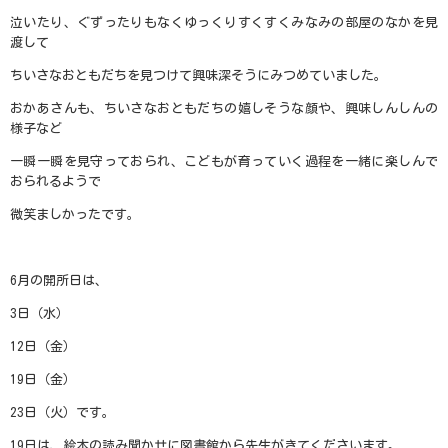
泣いたり、ぐずったりもなくゆっくりすくすくみなみの部屋のなかを見
渡して
ちいさなおともだちを見つけて興味深そうにみつめていました。
おかあさんも、ちいさなおともだちの嬉しそうな顔や、興味しんしんの
様子など
一瞬一瞬を見守っておられ、こどもが育っていく過程を一緒に楽しんで
おられるようで
微笑ましかったです。
6
月の開所日は、
3
日（水）
12
日（金）
19
日（金）
23
日（火）です。
19日は、絵本の読み聞かせに図書館から先生がきてくださいます。