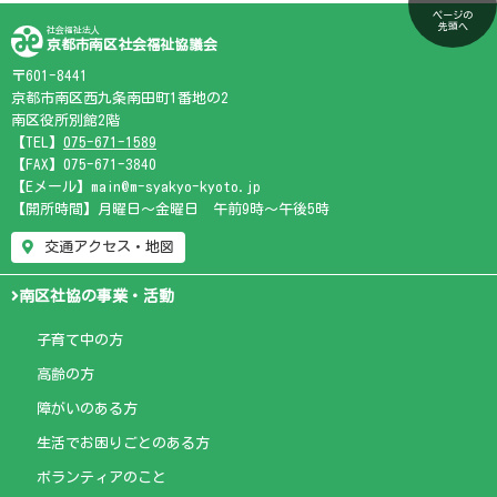
ページの
先頭へ
社会福祉法人
京都市南区社会福祉協議会
〒601-8441
京都市南区西九条南田町1番地の2
南区役所別館2階
【TEL】
075-671-1589
【FAX】075-671-3840
【Eメール】main@m-syakyo-kyoto.jp
【開所時間】月曜日～金曜日 午前9時～午後5時
交通アクセス・地図
南区社協の事業・活動
子育て中の方
高齢の方
障がいのある方
生活でお困りごとのある方
ボランティアのこと