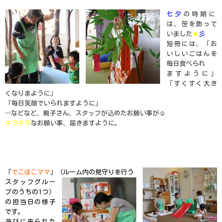
七夕
の時期に
は、笹を飾って
いました
★
彡
短冊には、「お
いしいごはんを
毎日食べられ
ますように」
「すくすく大き
くなりまように」
「毎日笑顔でいられますように」
…などなど、親子さん、スタッフが込めたお願い事が
☺
キラキラ
なお願い事、届きますように。
「
でこぼこママ
」（ルーム内の見守りを行う
スタッフグルー
プのうちの
1
つ）
の担当日の様子
です。
遊びに来られた