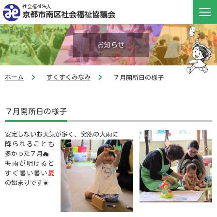
社会福祉法人
京都市南区社会福祉協議会
お知らせ
ホーム
すくすくみなみ
７月開所日の様子
７月開所日の様子
安定しないお天気が多く、突然の大雨に
降られることも
多かった７月☁
梅雨が明けると
すぐ暑い暑い
夏
の始まりです☀