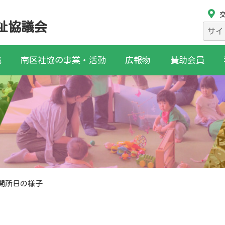
祉協議会
検
索:
織
南区社協の事業・活動
広報物
賛助会員
月開所日の様子