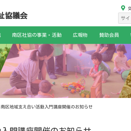
祉協議会
検
索:
織
南区社協の事業・活動
広報物
賛助会員
南区地域支え合い活動入門講座開催のお知らせ
動入門講座開催のお知らせ