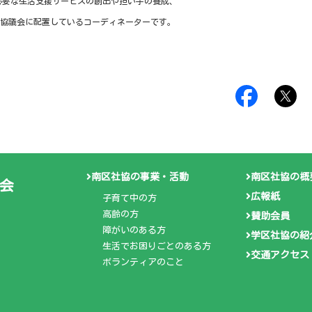
必要な生活支援サービスの創出や担い手の養成、
協議会に配置しているコーディネーターです。
南区社協の事業・活動
南区社協の概
会
広報紙
子育て中の方
高齢の方
賛助会員
障がいのある方
学区社協の紹
生活でお困りごとのある方
交通アクセス
ボランティアのこと