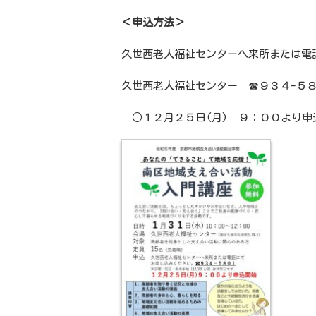
＜申込方法＞
久世西老人福祉センターへ来所または電
久世西老人福祉センター
☎９３４-５
○１２月２５日
(月
)
９：００より申