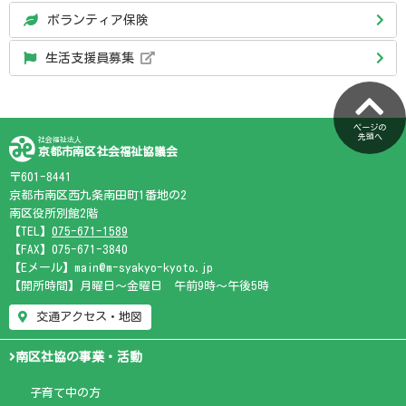
ボランティア保険
生活支援員募集
ページの
先頭へ
社会福祉法人
京都市南区社会福祉協議会
〒601-8441
京都市南区西九条南田町1番地の2
南区役所別館2階
【TEL】
075-671-1589
【FAX】075-671-3840
【Eメール】main@m-syakyo-kyoto.jp
【開所時間】月曜日～金曜日 午前9時～午後5時
交通アクセス・地図
南区社協の事業・活動
子育て中の方