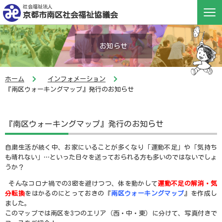
社会福祉法人
京都市南区社会福祉協議会
お知らせ
ホーム
インフォメーション
『南区ウォーキングマップ』発行のお知らせ
『南区ウォーキングマップ』発行のお知らせ
自粛生活が続く中、お家にいることが多くなり「運動不足」や「気持ち
も晴れない」…といった日々を送っておられる方も多いのではないでしょ
うか？
そんなコロナ禍での
3
密を避けつつ、体を動かして
運動不足の解消・気
分転換
をはかるのにとっておきの『
南区ウォーキングマップ
』を作成し
ました。
このマップでは南区を
3
つのエリア（西・中・東）に分けて、写真付きで